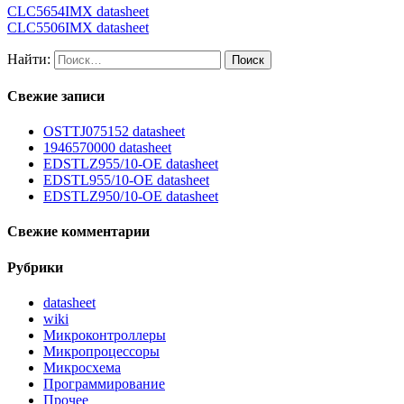
CLC5654IMX datasheet
CLC5506IMX datasheet
Найти:
Свежие записи
OSTTJ075152 datasheet
1946570000 datasheet
EDSTLZ955/10-OE datasheet
EDSTL955/10-OE datasheet
EDSTLZ950/10-OE datasheet
Свежие комментарии
Рубрики
datasheet
wiki
Микроконтроллеры
Микропроцессоры
Микросхема
Программирование
Прочее