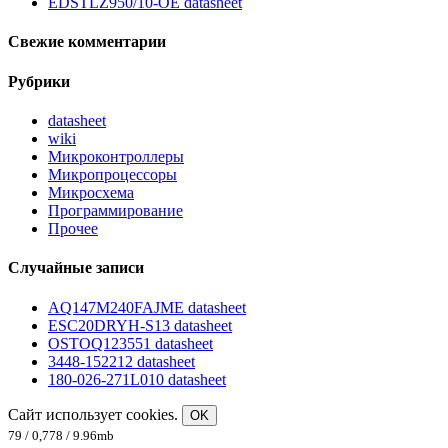
EDSTLZ950/10-OE datasheet
Свежие комментарии
Рубрики
datasheet
wiki
Микроконтроллеры
Микропроцессоры
Микросхема
Программирование
Прочее
Случайные записи
AQ147M240FAJME datasheet
ESC20DRYH-S13 datasheet
OSTOQ123551 datasheet
3448-152212 datasheet
180-026-271L010 datasheet
Сайт использует cookies.
OK
79 / 0,778 / 9.96mb