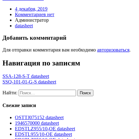
4 декабря, 2019
Комментариев нет
Администратор
datasheet
Добавить комментарий
Для отправки комментария вам необходимо
авторизоваться
.
Навигация по записям
SSA-128-S-T datasheet
SSQ-101-01-G-S datasheet
Найти:
Свежие записи
OSTTJ075152 datasheet
1946570000 datasheet
EDSTLZ955/10-OE datasheet
EDSTL955/10-OE datasheet