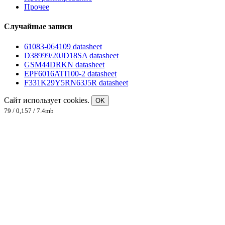
Прочее
Случайные записи
61083-064109 datasheet
D38999/20JD18SA datasheet
GSM44DRKN datasheet
EPF6016ATI100-2 datasheet
F331K29Y5RN63J5R datasheet
Сайт использует cookies.
OK
79 / 0,157 / 7.4mb