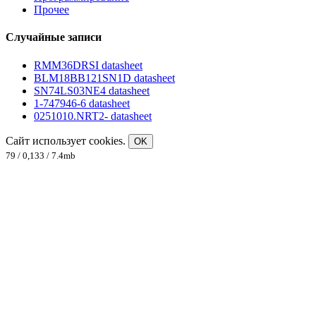
Прочее
Случайные записи
RMM36DRSI datasheet
BLM18BB121SN1D datasheet
SN74LS03NE4 datasheet
1-747946-6 datasheet
0251010.NRT2- datasheet
Сайт использует cookies.
OK
79 / 0,133 / 7.4mb