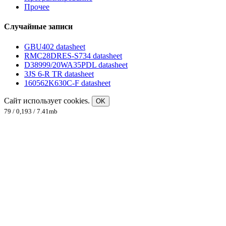
Прочее
Случайные записи
GBU402 datasheet
RMC28DRES-S734 datasheet
D38999/20WA35PDL datasheet
3JS 6-R TR datasheet
160562K630C-F datasheet
Сайт использует cookies.
OK
79 / 0,193 / 7.41mb