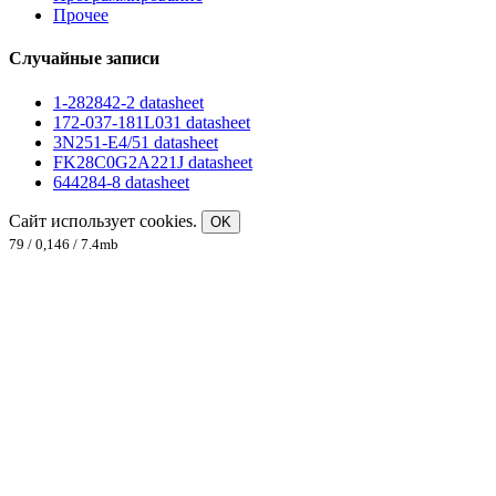
Прочее
Случайные записи
1-282842-2 datasheet
172-037-181L031 datasheet
3N251-E4/51 datasheet
FK28C0G2A221J datasheet
644284-8 datasheet
Сайт использует cookies.
OK
79 / 0,146 / 7.4mb