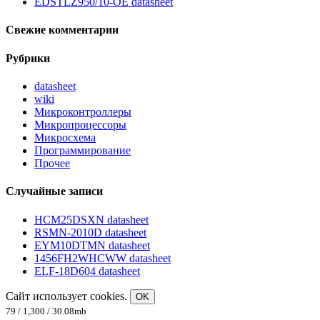
EDSTLZ950/10-OE datasheet
Свежие комментарии
Рубрики
datasheet
wiki
Микроконтроллеры
Микропроцессоры
Микросхема
Программирование
Прочее
Случайные записи
HCM25DSXN datasheet
RSMN-2010D datasheet
EYM10DTMN datasheet
1456FH2WHCWW datasheet
ELF-18D604 datasheet
Сайт использует cookies.
OK
79 / 1,300 / 30.08mb