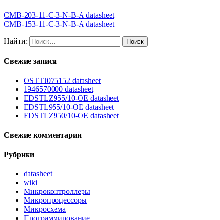
CMB-203-11-C-3-N-B-A datasheet
CMB-153-11-C-3-N-B-A datasheet
Найти:
Свежие записи
OSTTJ075152 datasheet
1946570000 datasheet
EDSTLZ955/10-OE datasheet
EDSTL955/10-OE datasheet
EDSTLZ950/10-OE datasheet
Свежие комментарии
Рубрики
datasheet
wiki
Микроконтроллеры
Микропроцессоры
Микросхема
Программирование