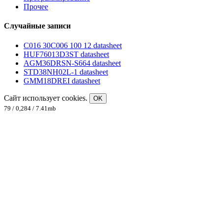
Прочее
Случайные записи
C016 30C006 100 12 datasheet
HUF76013D3ST datasheet
AGM36DRSN-S664 datasheet
STD38NH02L-1 datasheet
GMM18DREI datasheet
Сайт использует cookies.
OK
79 / 0,284 / 7.41mb