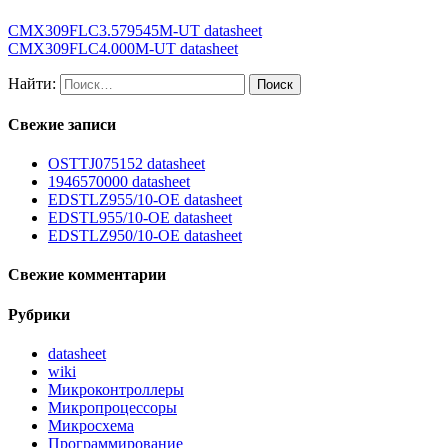
CMX309FLC3.579545M-UT datasheet
CMX309FLC4.000M-UT datasheet
Найти:
Свежие записи
OSTTJ075152 datasheet
1946570000 datasheet
EDSTLZ955/10-OE datasheet
EDSTL955/10-OE datasheet
EDSTLZ950/10-OE datasheet
Свежие комментарии
Рубрики
datasheet
wiki
Микроконтроллеры
Микропроцессоры
Микросхема
Программирование