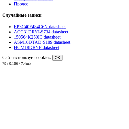
Прочее
Случайные записи
EP3C40F484C6N datasheet
ACC31DRYI-S734 datasheet
150564K250IC datasheet
ASM10DTAD-S189 datasheet
HCM18DRYF datasheet
Сайт использует cookies.
OK
79 / 0,186 / 7.4mb