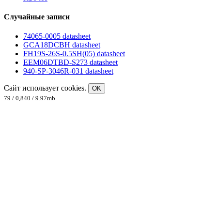
Случайные записи
74065-0005 datasheet
GCA18DCBH datasheet
FH19S-26S-0.5SH(05) datasheet
EEM06DTBD-S273 datasheet
940-SP-3046R-031 datasheet
Сайт использует cookies.
OK
79 / 0,840 / 9.97mb