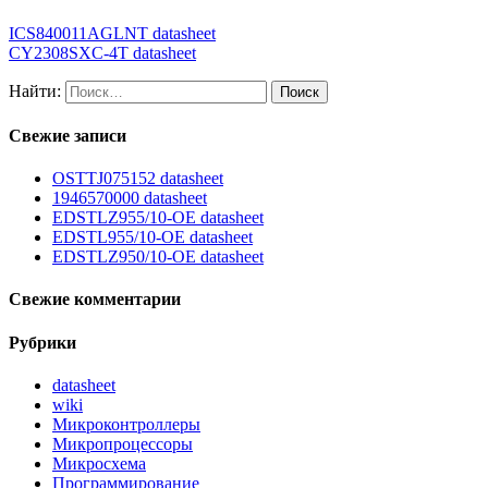
ICS840011AGLNT datasheet
CY2308SXC-4T datasheet
Найти:
Свежие записи
OSTTJ075152 datasheet
1946570000 datasheet
EDSTLZ955/10-OE datasheet
EDSTL955/10-OE datasheet
EDSTLZ950/10-OE datasheet
Свежие комментарии
Рубрики
datasheet
wiki
Микроконтроллеры
Микропроцессоры
Микросхема
Программирование