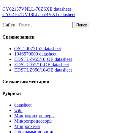
CY62137VNLL-70ZSXE datasheet
CY62167DV18LL-55BVXI datasheet
Найти:
Свежие записи
OSTTJ075152 datasheet
1946570000 datasheet
EDSTLZ955/10-OE datasheet
EDSTL955/10-OE datasheet
EDSTLZ950/10-OE datasheet
Свежие комментарии
Рубрики
datasheet
wiki
Микроконтроллеры
Микропроцессоры
Микросхема
Программирование