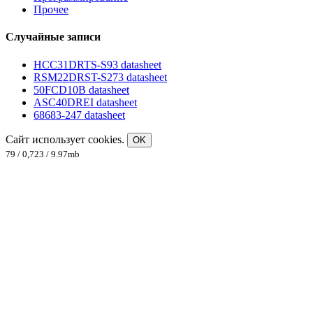
Прочее
Случайные записи
HCC31DRTS-S93 datasheet
RSM22DRST-S273 datasheet
50FCD10B datasheet
ASC40DREI datasheet
68683-247 datasheet
Сайт использует cookies.
OK
79 / 0,723 / 9.97mb