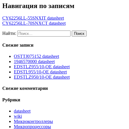
Навигация по записям
CY62256LL-55SNXIT datasheet
CY62256LL-70SNXCT datasheet
Найти:
Свежие записи
OSTTJ075152 datasheet
1946570000 datasheet
EDSTLZ955/10-OE datasheet
EDSTL955/10-OE datasheet
EDSTLZ950/10-OE datasheet
Свежие комментарии
Рубрики
datasheet
wiki
Микроконтроллеры
Микропроцессоры