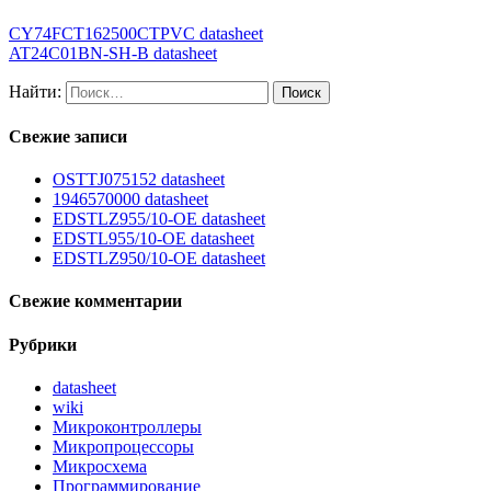
CY74FCT162500CTPVC datasheet
AT24C01BN-SH-B datasheet
Найти:
Свежие записи
OSTTJ075152 datasheet
1946570000 datasheet
EDSTLZ955/10-OE datasheet
EDSTL955/10-OE datasheet
EDSTLZ950/10-OE datasheet
Свежие комментарии
Рубрики
datasheet
wiki
Микроконтроллеры
Микропроцессоры
Микросхема
Программирование