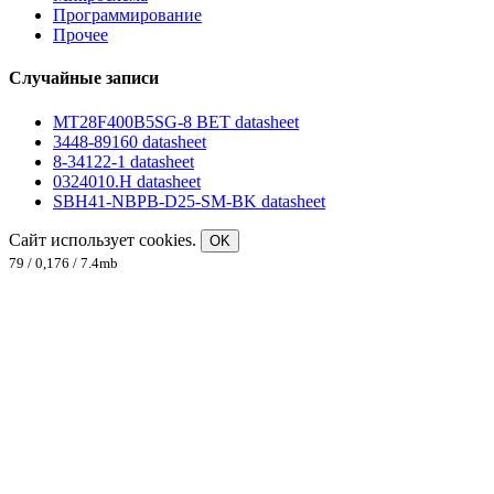
Программирование
Прочее
Случайные записи
MT28F400B5SG-8 BET datasheet
3448-89160 datasheet
8-34122-1 datasheet
0324010.H datasheet
SBH41-NBPB-D25-SM-BK datasheet
Сайт использует cookies.
OK
79 / 0,176 / 7.4mb