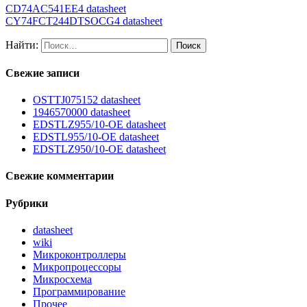
CD74AC541EE4 datasheet
CY74FCT244DTSOCG4 datasheet
Найти:
Свежие записи
OSTTJ075152 datasheet
1946570000 datasheet
EDSTLZ955/10-OE datasheet
EDSTL955/10-OE datasheet
EDSTLZ950/10-OE datasheet
Свежие комментарии
Рубрики
datasheet
wiki
Микроконтроллеры
Микропроцессоры
Микросхема
Программирование
Прочее