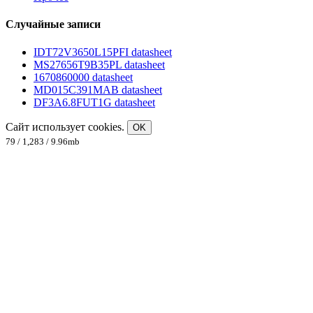
Случайные записи
IDT72V3650L15PFI datasheet
MS27656T9B35PL datasheet
1670860000 datasheet
MD015C391MAB datasheet
DF3A6.8FUT1G datasheet
Сайт использует cookies.
OK
79 / 1,283 / 9.96mb