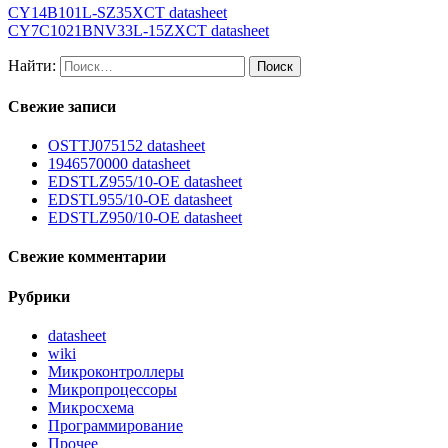
CY14B101L-SZ35XCT datasheet
CY7C1021BNV33L-15ZXCT datasheet
Найти:
Свежие записи
OSTTJ075152 datasheet
1946570000 datasheet
EDSTLZ955/10-OE datasheet
EDSTL955/10-OE datasheet
EDSTLZ950/10-OE datasheet
Свежие комментарии
Рубрики
datasheet
wiki
Микроконтроллеры
Микропроцессоры
Микросхема
Программирование
Прочее