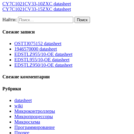
CY7C1021CV33-10ZXC datasheet
CY7C1021CV33-15ZXC datasheet
Найти:
Свежие записи
OSTTJ075152 datasheet
1946570000 datasheet
EDSTLZ955/10-OE datasheet
EDSTL955/10-OE datasheet
EDSTLZ950/10-OE datasheet
Свежие комментарии
Рубрики
datasheet
wiki
Микроконтроллеры
Микропроцессоры
Микросхема
Программирование
Прочее