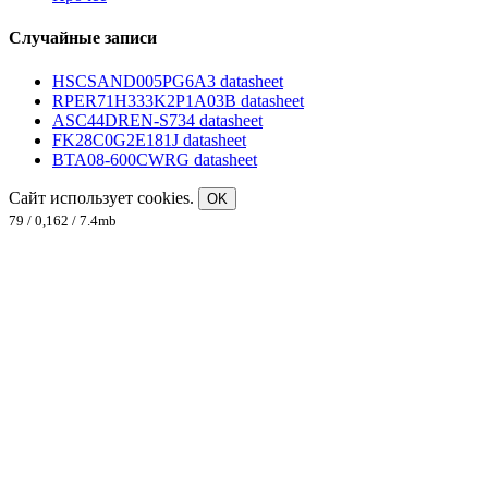
Случайные записи
HSCSAND005PG6A3 datasheet
RPER71H333K2P1A03B datasheet
ASC44DREN-S734 datasheet
FK28C0G2E181J datasheet
BTA08-600CWRG datasheet
Сайт использует cookies.
OK
79 / 0,162 / 7.4mb