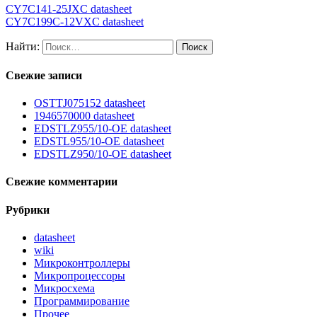
CY7C141-25JXC datasheet
CY7C199C-12VXC datasheet
Найти:
Свежие записи
OSTTJ075152 datasheet
1946570000 datasheet
EDSTLZ955/10-OE datasheet
EDSTL955/10-OE datasheet
EDSTLZ950/10-OE datasheet
Свежие комментарии
Рубрики
datasheet
wiki
Микроконтроллеры
Микропроцессоры
Микросхема
Программирование
Прочее