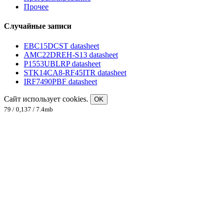
Прочее
Случайные записи
EBC15DCST datasheet
AMC22DREH-S13 datasheet
P1553UBLRP datasheet
STK14CA8-RF45ITR datasheet
IRF7490PBF datasheet
Сайт использует cookies.
OK
79 / 0,137 / 7.4mb