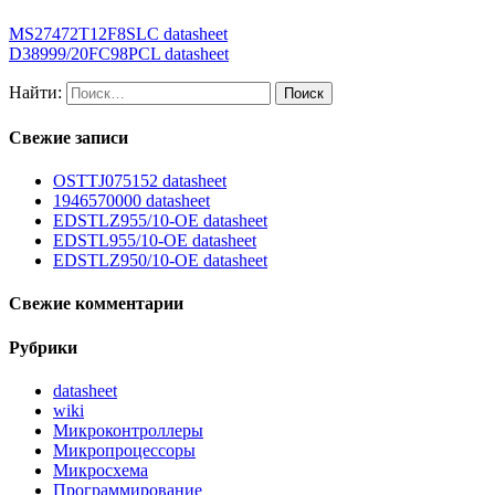
MS27472T12F8SLC datasheet
D38999/20FC98PCL datasheet
Найти:
Свежие записи
OSTTJ075152 datasheet
1946570000 datasheet
EDSTLZ955/10-OE datasheet
EDSTL955/10-OE datasheet
EDSTLZ950/10-OE datasheet
Свежие комментарии
Рубрики
datasheet
wiki
Микроконтроллеры
Микропроцессоры
Микросхема
Программирование