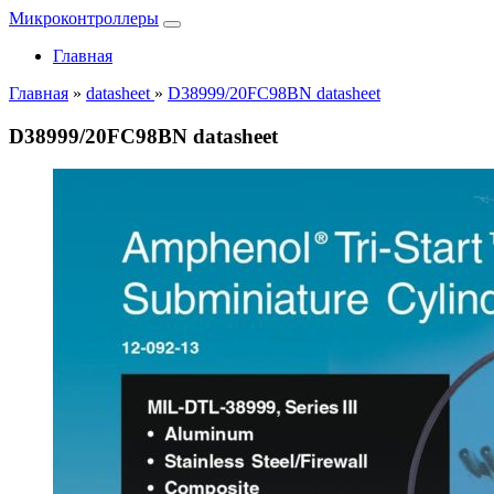
Микроконтроллеры
Главная
Главная
»
datasheet
»
D38999/20FC98BN datasheet
D38999/20FC98BN datasheet