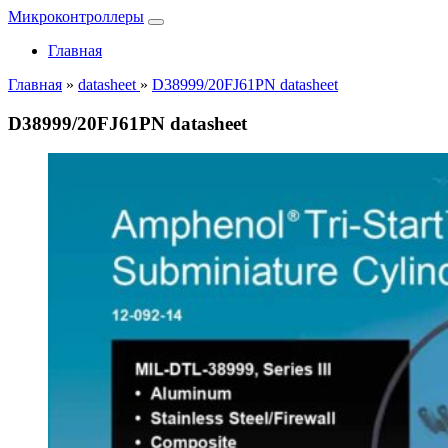
Микроконтроллеры
Главная
Главная
»
datasheet
»
D38999/20FJ61PN datasheet
D38999/20FJ61PN datasheet