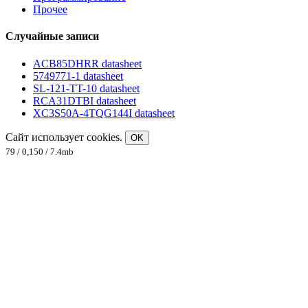
Прочее
Случайные записи
ACB85DHRR datasheet
5749771-1 datasheet
SL-121-TT-10 datasheet
RCA31DTBI datasheet
XC3S50A-4TQG144I datasheet
Сайт использует cookies.
OK
79 / 0,150 / 7.4mb