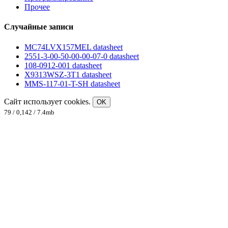
Прочее
Случайные записи
MC74LVX157MEL datasheet
2551-3-00-50-00-00-07-0 datasheet
108-0912-001 datasheet
X9313WSZ-3T1 datasheet
MMS-117-01-T-SH datasheet
Сайт использует cookies.
OK
79 / 0,142 / 7.4mb