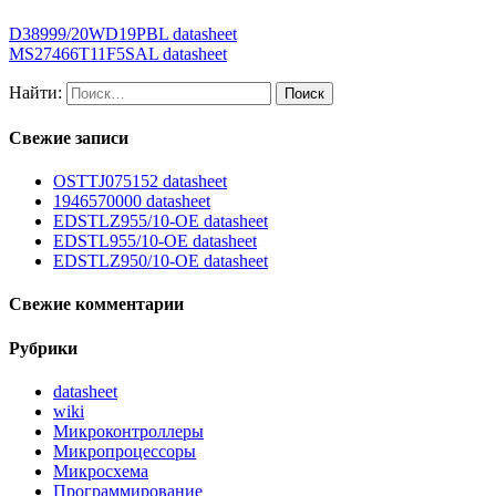
D38999/20WD19PBL datasheet
MS27466T11F5SAL datasheet
Найти:
Свежие записи
OSTTJ075152 datasheet
1946570000 datasheet
EDSTLZ955/10-OE datasheet
EDSTL955/10-OE datasheet
EDSTLZ950/10-OE datasheet
Свежие комментарии
Рубрики
datasheet
wiki
Микроконтроллеры
Микропроцессоры
Микросхема
Программирование