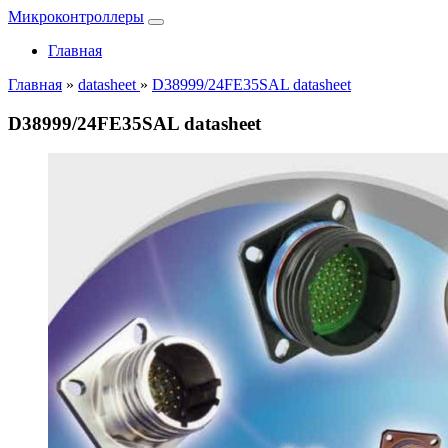
Микроконтроллеры
Главная
Главная
»
datasheet
»
D38999/24FE35SAL datasheet
D38999/24FE35SAL datasheet