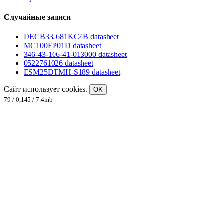
Случайные записи
DECB33J681KC4B datasheet
MC100EP01D datasheet
346-43-106-41-013000 datasheet
0522761026 datasheet
ESM25DTMH-S189 datasheet
Сайт использует cookies.
OK
79 / 0,145 / 7.4mb