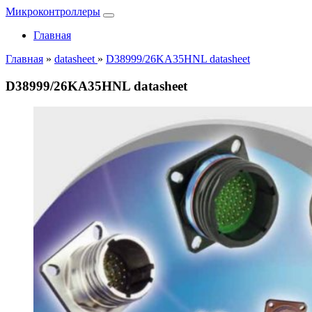
Микроконтроллеры
Главная
Главная
»
datasheet
»
D38999/26KA35HNL datasheet
D38999/26KA35HNL datasheet