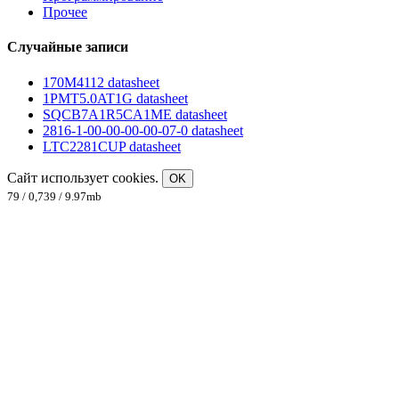
Прочее
Случайные записи
170M4112 datasheet
1PMT5.0AT1G datasheet
SQCB7A1R5CA1ME datasheet
2816-1-00-00-00-00-07-0 datasheet
LTC2281CUP datasheet
Сайт использует cookies.
OK
79 / 0,739 / 9.97mb