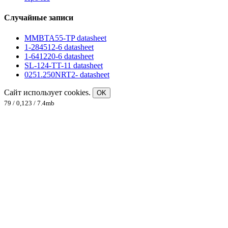
Случайные записи
MMBTA55-TP datasheet
1-284512-6 datasheet
1-641220-6 datasheet
SL-124-TT-11 datasheet
0251.250NRT2- datasheet
Сайт использует cookies.
OK
79 / 0,123 / 7.4mb