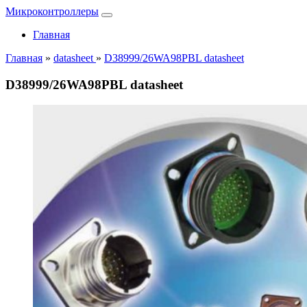
Микроконтроллеры
Главная
Главная
»
datasheet
»
D38999/26WA98PBL datasheet
D38999/26WA98PBL datasheet