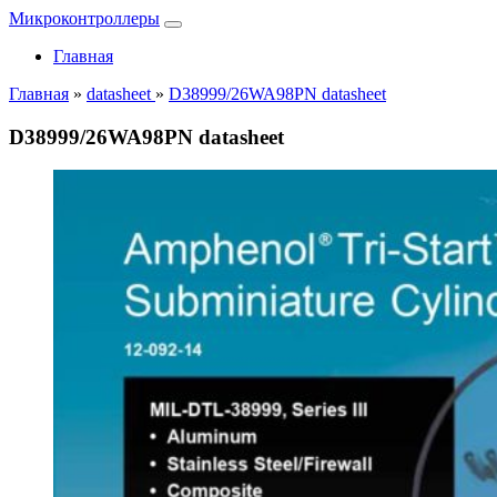
Микроконтроллеры
Главная
Главная
»
datasheet
»
D38999/26WA98PN datasheet
D38999/26WA98PN datasheet