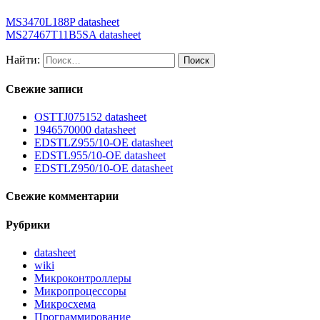
MS3470L188P datasheet
MS27467T11B5SA datasheet
Найти:
Свежие записи
OSTTJ075152 datasheet
1946570000 datasheet
EDSTLZ955/10-OE datasheet
EDSTL955/10-OE datasheet
EDSTLZ950/10-OE datasheet
Свежие комментарии
Рубрики
datasheet
wiki
Микроконтроллеры
Микропроцессоры
Микросхема
Программирование