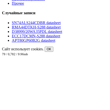
Прочее
Случайные записи
SN74ALS244CDBR datasheet
RMA44DTKH-S288 datasheet
D38999/20WA35PDL datasheet
ECC17DCMN-S288 datasheet
APT80GP60B2G datasheet
Сайт использует cookies.
OK
79 / 0,782 / 9.96mb