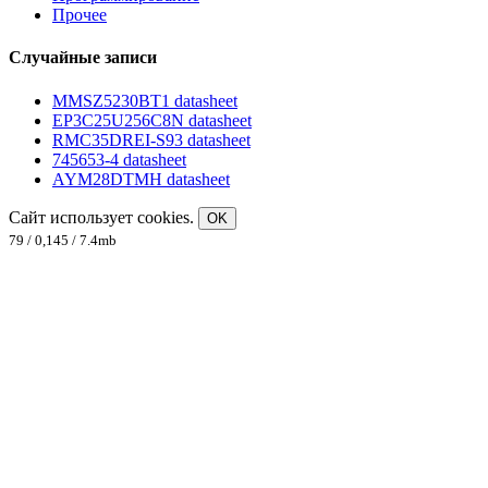
Прочее
Случайные записи
MMSZ5230BT1 datasheet
EP3C25U256C8N datasheet
RMC35DREI-S93 datasheet
745653-4 datasheet
AYM28DTMH datasheet
Сайт использует cookies.
OK
79 / 0,145 / 7.4mb