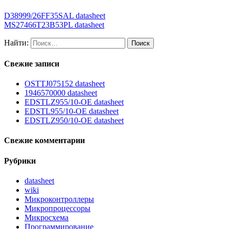
D38999/26FF35SAL datasheet
MS27466T23B53PL datasheet
Найти:
Свежие записи
OSTTJ075152 datasheet
1946570000 datasheet
EDSTLZ955/10-OE datasheet
EDSTL955/10-OE datasheet
EDSTLZ950/10-OE datasheet
Свежие комментарии
Рубрики
datasheet
wiki
Микроконтроллеры
Микропроцессоры
Микросхема
Программирование