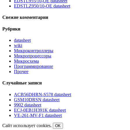
EDSTL955/10-OE datasheet
EDSTLZ950/10-OE datasheet
Свежие комментарии
Рубрики
datasheet
wiki
Микроконтроллеры
Микропроцессоры
Микросхема
Программирование
Прочее
Случайные записи
ACB56DHRN-S578 datasheet
GSM10DRSN datasheet
9902 datasheet
ECJ-0EB1H391K datasheet
VE-261-MV-F1 datasheet
Сайт использует cookies.
OK