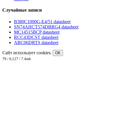
Случайные записи
B380C1000G-E4/51 datasheet
SN74AHCT574DBRG4 datasheet
MC14515BCP datasheet
RCC43DCST datasheet
ABC06DRTS datasheet
Сайт использует cookies.
OK
79 / 0,127 / 7.4mb