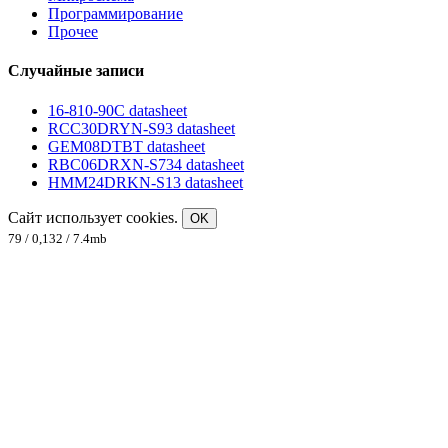
Программирование
Прочее
Случайные записи
16-810-90C datasheet
RCC30DRYN-S93 datasheet
GEM08DTBT datasheet
RBC06DRXN-S734 datasheet
HMM24DRKN-S13 datasheet
Сайт использует cookies.
OK
79 / 0,132 / 7.4mb