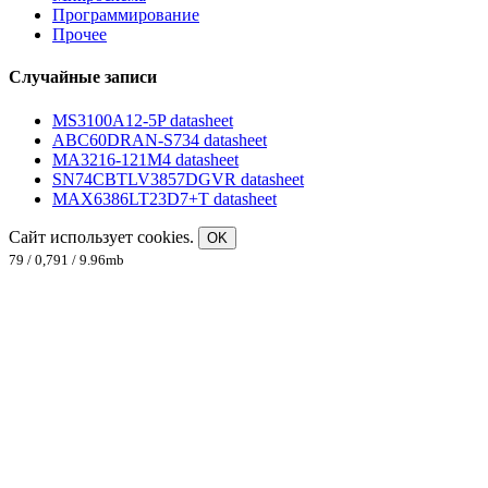
Программирование
Прочее
Случайные записи
MS3100A12-5P datasheet
ABC60DRAN-S734 datasheet
MA3216-121M4 datasheet
SN74CBTLV3857DGVR datasheet
MAX6386LT23D7+T datasheet
Сайт использует cookies.
OK
79 / 0,791 / 9.96mb