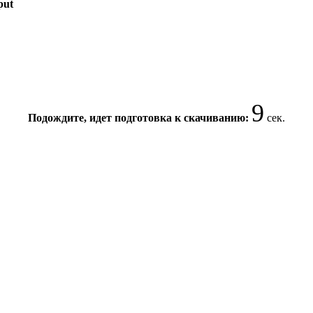
put
9
Подождите, идет подготовка к скачиванию:
сек.