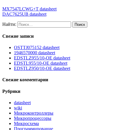
MX7547LCWG+T datasheet
DAC7625UB datasheet
Найти:
Свежие записи
OSTTJ075152 datasheet
1946570000 datasheet
EDSTLZ955/10-OE datasheet
EDSTL955/10-OE datasheet
EDSTLZ950/10-OE datasheet
Свежие комментарии
Рубрики
datasheet
wiki
Микроконтроллеры
Микропроцессоры
Микросхема
Программирование