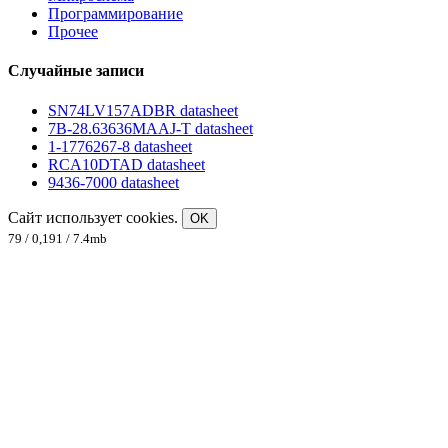
Программирование
Прочее
Случайные записи
SN74LV157ADBR datasheet
7B-28.63636MAAJ-T datasheet
1-1776267-8 datasheet
RCA10DTAD datasheet
9436-7000 datasheet
Сайт использует cookies.
OK
79 / 0,191 / 7.4mb