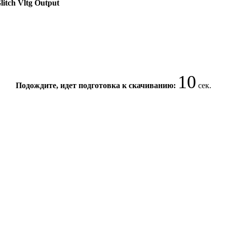
itch Vltg Output
10
Подождите, идет подготовка к скачиванию:
сек.