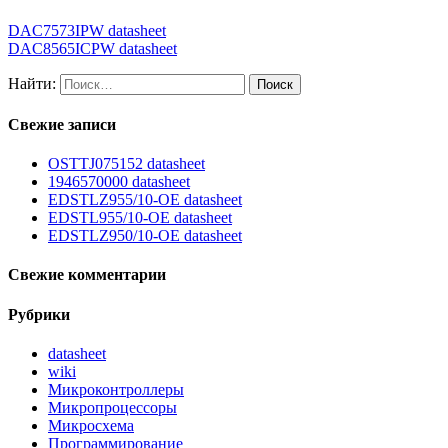
DAC7573IPW datasheet
DAC8565ICPW datasheet
Найти:
Свежие записи
OSTTJ075152 datasheet
1946570000 datasheet
EDSTLZ955/10-OE datasheet
EDSTL955/10-OE datasheet
EDSTLZ950/10-OE datasheet
Свежие комментарии
Рубрики
datasheet
wiki
Микроконтроллеры
Микропроцессоры
Микросхема
Программирование