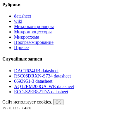
Рубрики
datasheet
wiki
Микроконтроллеры
Микропроцессоры
Микросхема
Программирование
Прочее
Случайные записи
DAC7624UB datasheet
RSC06DRXN-S734 datasheet
6693951-3 datasheet
AQ12EM200GAJWE datasheet
ECO-S2EB821DA datasheet
Сайт использует cookies.
OK
79 / 0,123 / 7.4mb