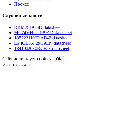
Прочее
Случайные записи
RBM25DCSD datasheet
MC74VHCT139AD datasheet
185223J100RAB-F datasheet
EP4CE55F29C9LN datasheet
184103J630RCB-F datasheet
Сайт использует cookies.
OK
79 / 0,128 / 7.4mb