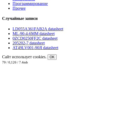
Программирование
Прочее
Случайные записи
LD055A361FAB2A datasheet
ML-90-4-6MM datasheet
0ZCD0250FF2C datasheet
205202-7 datasheet
AT49LV001-90JI datasheet
Сайт использует cookies.
OK
79 / 0,126 / 7.4mb