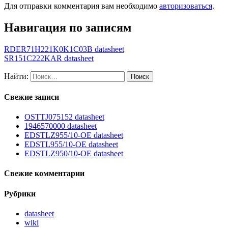
Для отправки комментария вам необходимо
авторизоваться
.
Навигация по записям
RDER71H221K0K1C03B datasheet
SR151C222KAR datasheet
Найти:
Свежие записи
OSTTJ075152 datasheet
1946570000 datasheet
EDSTLZ955/10-OE datasheet
EDSTL955/10-OE datasheet
EDSTLZ950/10-OE datasheet
Свежие комментарии
Рубрики
datasheet
wiki