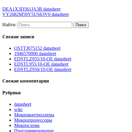
DEA1X3D561JA3B datasheet
VY2682M59Y5US63V0 datasheet
Найти:
Свежие записи
OSTTJ075152 datasheet
1946570000 datasheet
EDSTLZ955/10-OE datasheet
EDSTL955/10-OE datasheet
EDSTLZ950/10-OE datasheet
Свежие комментарии
Рубрики
datasheet
wiki
Микроконтроллеры
Микропроцессоры
Микросхема
Программирование