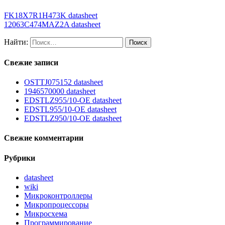
FK18X7R1H473K datasheet
12063C474MAZ2A datasheet
Найти:
Свежие записи
OSTTJ075152 datasheet
1946570000 datasheet
EDSTLZ955/10-OE datasheet
EDSTL955/10-OE datasheet
EDSTLZ950/10-OE datasheet
Свежие комментарии
Рубрики
datasheet
wiki
Микроконтроллеры
Микропроцессоры
Микросхема
Программирование