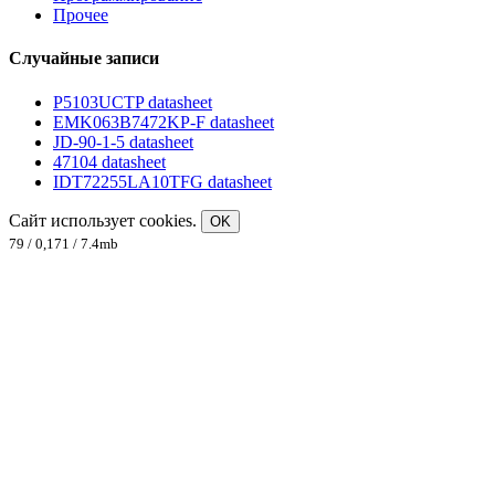
Прочее
Случайные записи
P5103UCTP datasheet
EMK063B7472KP-F datasheet
JD-90-1-5 datasheet
47104 datasheet
IDT72255LA10TFG datasheet
Сайт использует cookies.
OK
79 / 0,171 / 7.4mb