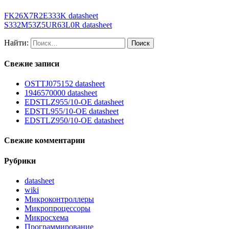
FK26X7R2E333K datasheet
S332M53Z5UR63L0R datasheet
Найти:
Свежие записи
OSTTJ075152 datasheet
1946570000 datasheet
EDSTLZ955/10-OE datasheet
EDSTL955/10-OE datasheet
EDSTLZ950/10-OE datasheet
Свежие комментарии
Рубрики
datasheet
wiki
Микроконтроллеры
Микропроцессоры
Микросхема
Программирование