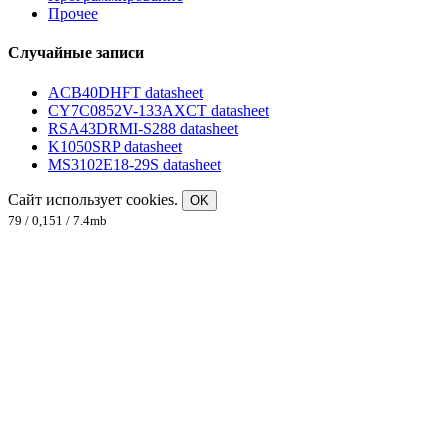
Прочее
Случайные записи
ACB40DHFT datasheet
CY7C0852V-133AXCT datasheet
RSA43DRMI-S288 datasheet
K1050SRP datasheet
MS3102E18-29S datasheet
Сайт использует cookies.
OK
79 / 0,151 / 7.4mb