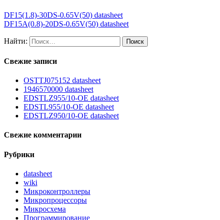
DF15(1.8)-30DS-0.65V(50) datasheet
DF15A(0.8)-20DS-0.65V(50) datasheet
Найти:
Свежие записи
OSTTJ075152 datasheet
1946570000 datasheet
EDSTLZ955/10-OE datasheet
EDSTL955/10-OE datasheet
EDSTLZ950/10-OE datasheet
Свежие комментарии
Рубрики
datasheet
wiki
Микроконтроллеры
Микропроцессоры
Микросхема
Программирование