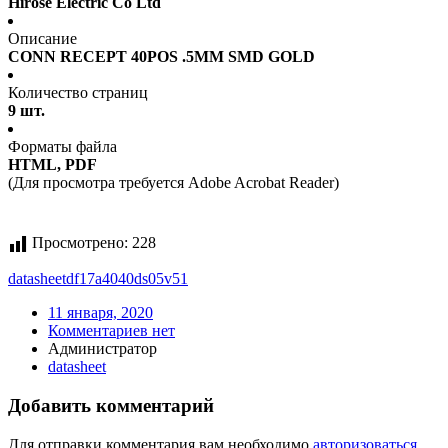
Hirose Electric Co Ltd
Описание
CONN RECEPT 40POS .5MM SMD GOLD
Количество страниц
9 шт.
Форматы файла
HTML, PDF
(Для просмотра требуется Adobe Acrobat Reader)
Просмотрено:
228
datasheet
df17a4040ds05v51
11 января, 2020
Комментариев нет
Администратор
datasheet
Добавить комментарий
Для отправки комментария вам необходимо
авторизоваться
.