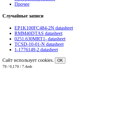
Прочее
Случайные записи
EP1K100FC484-2N datasheet
RMM40DTAS datasheet
0251.630MRT1- datasheet
TCSD-10-01-N datasheet
1-1776149-2 datasheet
Сайт использует cookies.
OK
79 / 0,170 / 7.4mb