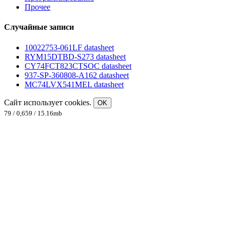
Прочее
Случайные записи
10022753-061LF datasheet
RYM15DTBD-S273 datasheet
CY74FCT823CTSOC datasheet
937-SP-360808-A162 datasheet
MC74LVX541MEL datasheet
Сайт использует cookies.
OK
79 / 0,659 / 15.16mb