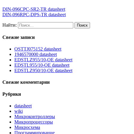
DIN-096CPC-SR2-TR datasheet
DIN-096RPC-DPS-TR datasheet
Найти:
Свежие записи
OSTTJ075152 datasheet
1946570000 datasheet
EDSTLZ955/10-OE datasheet
EDSTL955/10-OE datasheet
EDSTLZ950/10-OE datasheet
Свежие комментарии
Рубрики
datasheet
wiki
Микроконтроллеры
Микропроцессоры
Микросхема
Программирование